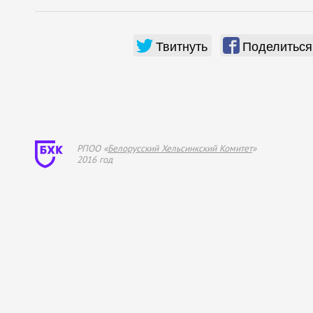
Твитнуть
Поделиться
РПОО «
Белорусский Хель­синкский Комитет
»
2016 год